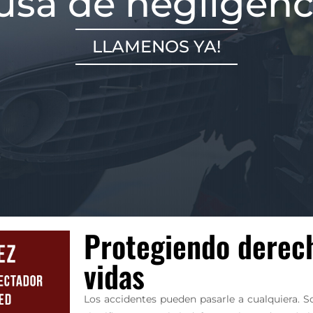
usa de negligenc
LLAMENOS YA!
Protegiendo derec
vidas
Los accidentes pueden pasarle a cualquiera. 