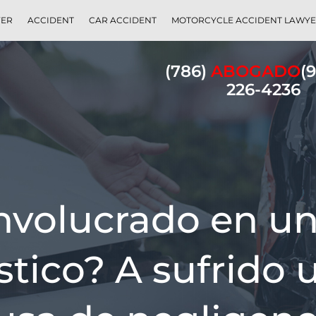
YER
ACCIDENT
CAR ACCIDENT
MOTORCYCLE ACCIDENT LAWY
(786)
ABOGADO
(
226-4236
nvolucrado en u
tico? A sufrido 