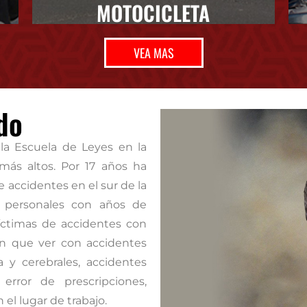
MOTOCICLETA
VEA MAS
do
la Escuela de Leyes en la
más altos. Por 17 años ha
 accidentes en el sur de la
s personales con años de
víctimas de accidentes con
an que ver con accidentes
a y cerebrales, accidentes
error de prescripciones,
el lugar de trabajo.