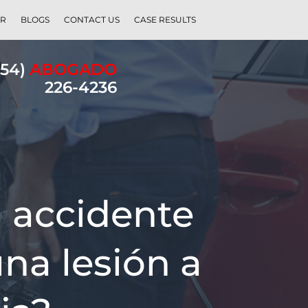
ER
BLOGS
CONTACT US
CASE RESULTS
954)
ABOGADO
226-4236
n accidente
una lesión a