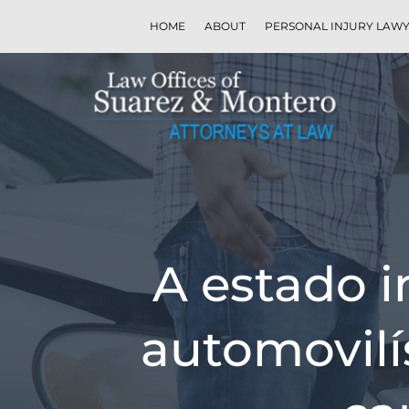
HOME
ABOUT
PERSONAL INJURY LAW
A estado i
automovilís