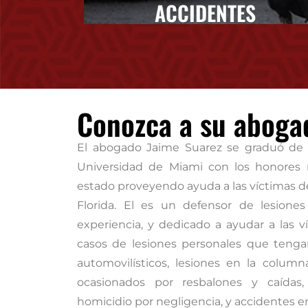
ACCIDENTES
Conozca a su aboga
El abogado Jaime Suarez se graduó de 
Universidad de Miami con los honores 
estado proveyendo ayuda a las víctimas de
Florida. El es un defensor de lesione
experiencia, y dedicado a ayudar a las 
casos de lesiones personales que teng
automovilísticos, lesiones en la column
ocasionados por resbalones y caídas, 
homicidio por negligencia, y accidentes en 