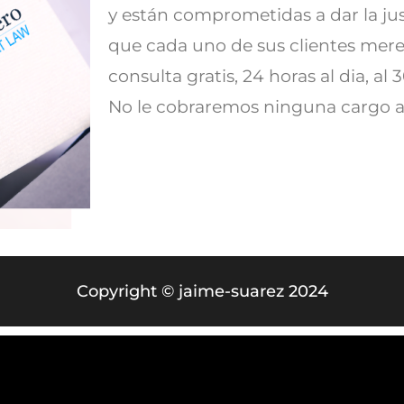
y están comprometidas a dar la ju
que cada uno de sus clientes mere
consulta gratis, 24 horas al dia, al
No le cobraremos ninguna cargo 
Copyright ©
jaime-suarez
2024