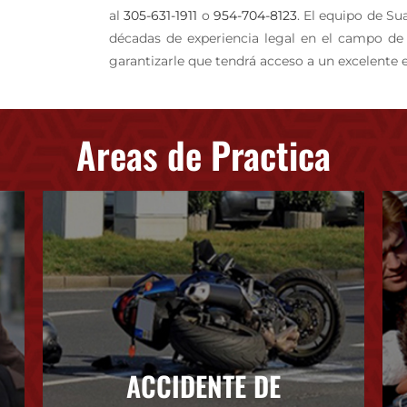
al
305-631-1911
o
954-704-8123
. El equipo de Su
décadas de experiencia legal en el campo de
garantizarle que tendrá acceso a un excelente e
Areas de Practica
ACCIDENTE DE