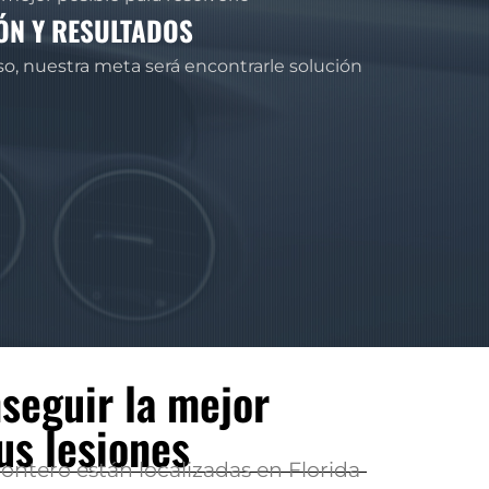
ÓN Y RESULTADOS
so, nuestra meta será encontrarle solución
seguir la mejor
us lesiones
ontero están localizadas en Florida