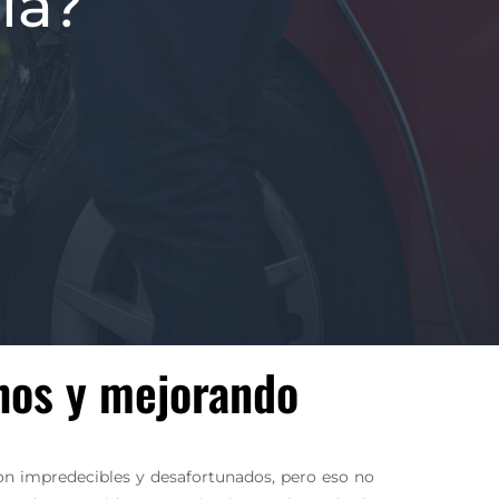
ia?
hos y mejorando
Son impredecibles y desafortunados, pero eso no