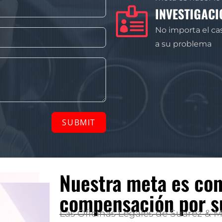
INVESTIGACI
No importa el ca
a su problema
SUBMIT
Nuestra meta es con
compensación por s
Las Oficinas Legales de Suarez & M