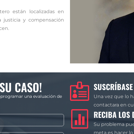
ero están localizadas en
a justicia y compensación
cen.
SU CASO!
SUSCRÍBASE
 programar una evaluación de
Una vez que lo h
contactara en c
RECIBA LOS 
Su problema pue
meta es hacer lo 